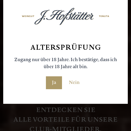
Herzlich
Willkommen im
ALTERSPRÜFUNG
Zugang nur über 18 Jahre. Ich bestätige, dass ich
über 18 Jahre alt bin.
Ja
Nein
MELDEN SIE SICH JETZT AN UND
ENTDECKEN SIE
ALLE VORTEILE FÜR UNSERE
CLUB-MITGLIEDER.